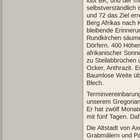
lobt BK, und der mu
selbstverständlich
und 72 das Ziel err
Berg Afrikas nach 
bleibende Erinneru
Rundkirchen säume
Dörfern. 400 Höhe
afrikanischer Sonn
zu Steilabbrüchen
Ocker, Anthrazit. 
Baumlose Weite übe
Blech.
Terminvereinbarung
unserem Gregoriani
Er hat zwölf Mona
mit fünf Tagen. Daf
Die Altstadt von Ax
Grabmälern und Pal