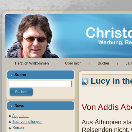
Herzlich Willkommen
Über mich
Bücher
La
Suche
Lucy in th
Von Addis A
News
Allgemein
Aus Äthiopien st
Buchvorstellungen
Reisen
Reisenden nicht, w