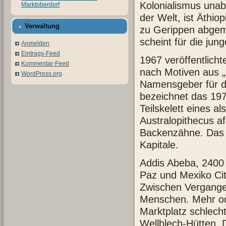
Kolonialismus unab
Marktoberdorf
der Welt, ist Äthio
Verwaltung
zu Gerippen abgem
scheint für die ju
Anmelden
Eintrags-Feed
1967 veröffentlicht
Kommentar-Feed
nach Motiven aus 
WordPress.org
Namensgeber für d
bezeichnet das 197
Teilskelett eines al
Australopithecus af
Backenzähne. Das 3,
Kapitale.
Addis Abeba, 2400 
Paz und Mexiko City
Zwischen Vergangen
Menschen. Mehr ode
Marktplatz schlecht
Wellblech-Hütten, 