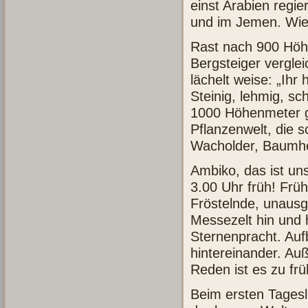
einst Arabien regie
und im Jemen. Wie 
Rast nach 900 Höh
Bergsteiger vergl
lächelt weise: „Ihr 
Steinig, lehmig, sc
1000 Höhenmeter ge
Pflanzenwelt, die s
Wacholder, Baumhei
Ambiko, das ist u
3.00 Uhr früh! Frü
Fröstelnde, unausg
Messezelt hin und 
Sternenpracht. Auf
hintereinander. Au
Reden ist es zu frü
Beim ersten Tages