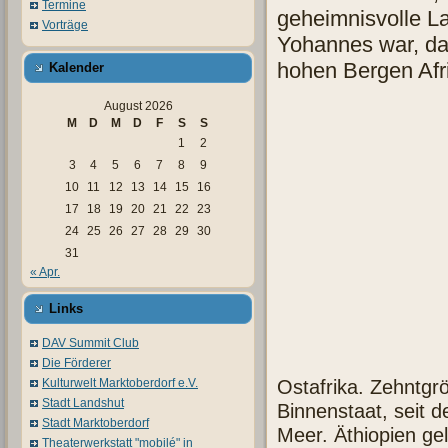
Termine
geheimnisvolle La
Vorträge
Yohannes war, das
hohen Bergen Afrik
Kalender
August 2026
M
D
M
D
F
S
S
1
2
3
4
5
6
7
8
9
10
11
12
13
14
15
16
17
18
19
20
21
22
23
24
25
26
27
28
29
30
31
« Apr.
Links
DAV Summit Club
Die Förderer
Ostafrika. Zehntgrö
Kulturwelt Marktoberdorf e.V.
Stadt Landshut
Binnenstaat, seit 
Stadt Marktoberdorf
Meer. Äthiopien gel
Theaterwerkstatt "mobilé" in