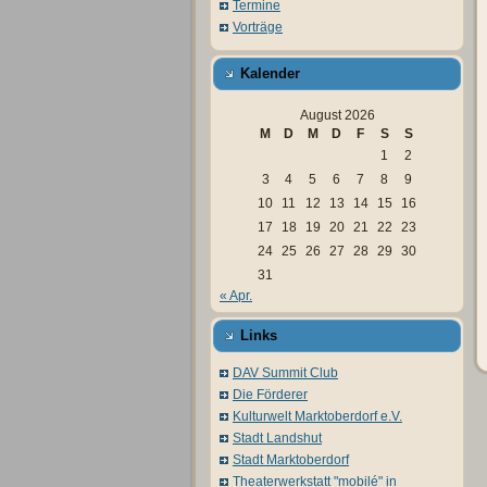
Termine
Vorträge
Kalender
August 2026
M
D
M
D
F
S
S
1
2
3
4
5
6
7
8
9
10
11
12
13
14
15
16
17
18
19
20
21
22
23
24
25
26
27
28
29
30
31
« Apr.
Links
DAV Summit Club
Die Förderer
Kulturwelt Marktoberdorf e.V.
Stadt Landshut
Stadt Marktoberdorf
Theaterwerkstatt "mobilé" in