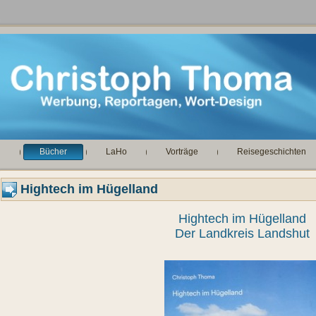
h
Bücher
LaHo
Vorträge
Reisegeschichten
Hightech im Hügelland
Hightech im Hügelland
Der Landkreis Landshut