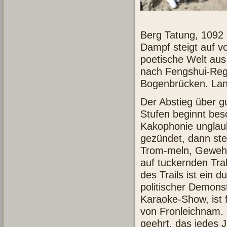
Berg Tatung, 1092 
Dampf steigt auf v
poetische Welt au
nach Fengshui-Rege
Bogenbrücken. Land
Der Abstieg über 
Stufen beginnt besc
Kakophonie unglaub
gezündet, dann ste
Trom-meln, Gewehr
auf tuckernden Tra
des Trails ist ein 
politischer Demons
Karaoke-Show, ist f
von Fronleichnam. E
geehrt, das jedes 