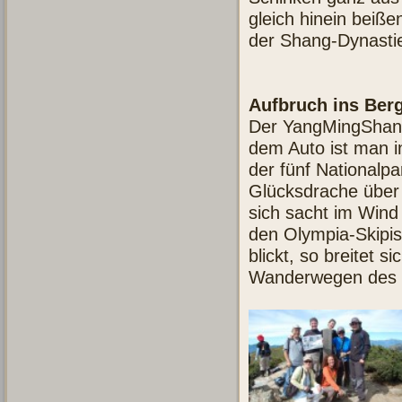
gleich hinein beiß
der Shang-Dynastie
Aufbruch ins Ber
Der YangMingShan-N
dem Auto ist man i
der fünf Nationalpa
Glücksdrache über
sich sacht im Win
den Olympia-Skipis
blickt, so breitet 
Wanderwegen des N