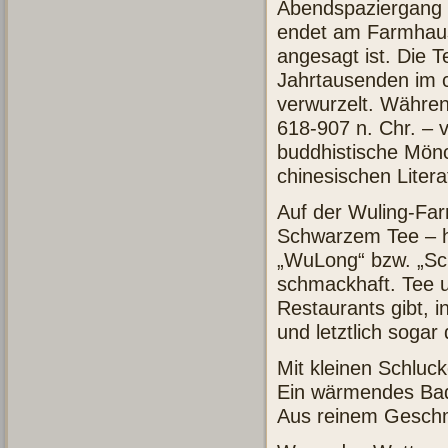
Abendspaziergang 
endet am Farmhaus
angesagt ist. Die Te
Jahrtausenden im c
verwurzelt. Währen
618-907 n. Chr. – v
buddhistische Mönc
chinesischen Litera
Auf der Wuling-Fa
Schwarzem Tee – ha
„WuLong“ bzw. „Sc
schmackhaft. Tee 
Restaurants gibt, 
und letztlich sogar
Mit kleinen Schluc
Ein wärmendes Ba
Aus reinem Gesch