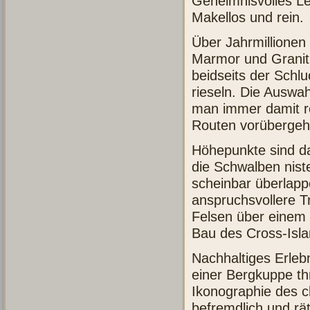
Geheimnisvolles L
Makellos und rein.
Über Jahrmillionen
Marmor und Granit
beidseits der Schlu
rieseln. Die Auswah
man immer damit r
Routen vorübergehe
Höhepunkte sind d
die Schwalben nist
scheinbar überlapp
anspruchsvollere 
Felsen über einem W
Bau des Cross-Isl
Nachhaltiges Erlebn
einer Bergkuppe th
Ikonographie des c
befremdlich und rä