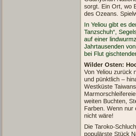
sorgt. Ein Ort, wo
des Ozeans. Spiel
In Yeliou gibt es d
Tanzschuh“, Segels
auf einer lindwurmz
Jahrtausenden von
bei Flut gischtend
Wilder Osten: Ho
Von Yeliou zurück 
und pünktlich – hi
Westküste Taiwans f
Marmorschleifereie
weiten Buchten, S
Farben. Wenn nur d
nicht wäre!
Die Taroko-Schluch
populärste Stück Na