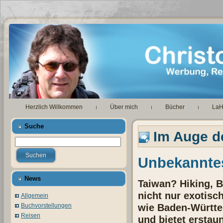
Herzlich Willkommen
Über mich
Bücher
La
Suche
Im Auge d
Unbekanntes
News
Taiwan? Hiking, B
nicht nur exotisc
Allgemein
wie Baden-Württem
Buchvorstellungen
Reisen
und bietet erstaun