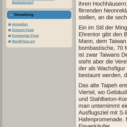
ihren Hochhäusern
Marktoberdorf
flirrenden Neonrek
Verwaltung
stellen, an die sec
Anmelden
Ein im Stil der Min
Eintrags-Feed
Ehrentor gibt den B
Kommentar-Feed
Mann, dem Taiwan le
WordPress.org
bombastische, 70 
ist zwar Taiwans D
steht aber die Ver
der als Wachsfigur
bestaunt werden, 
Das alte Taipeh e
Viertel, wo Gebäud
und Stahlbeton-Kon
man unternimmt ein
Ausflugsziel mit S
Hafenpromenade. Mu
Eisverkäufer.