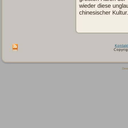
wieder diese unglau
chinesischer Kultu
Kontak
Copyrig
Des