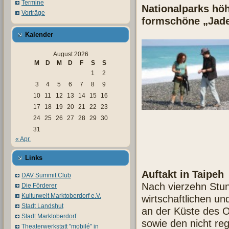
Termine
Nationalparks höh
Vorträge
formschöne „Jade
Kalender
August 2026
M
D
M
D
F
S
S
1
2
3
4
5
6
7
8
9
10
11
12
13
14
15
16
17
18
19
20
21
22
23
24
25
26
27
28
29
30
31
« Apr.
Links
Auftakt in Taipeh
DAV Summit Club
Nach vierzehn Stun
Die Förderer
Kulturwelt Marktoberdorf e.V.
wirtschaftlichen u
Stadt Landshut
an der Küste des O
Stadt Marktoberdorf
sowie den nicht reg
Theaterwerkstatt "mobilé" in