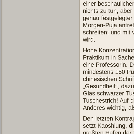
einer beschauliche
nichts zu tun, abe
genau festgelegter
Morgen-Puja antret
schreiten; und mit 
wird.
Hohe Konzentration
Praktikum in Sachen
eine Professorin. 
mindestens 150 Pul
chinesischen Schrif
„Gesundheit“, dazu 
Glas schwarzer Tus
Tuschestrich! Auf d
Anderes wichtig, a
Den letzten Kontra
setzt Kaoshiung, d
größten Häfen der 